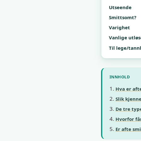
Utseende
Smittsomt?
Varighet
Vanlige utløs
Til lege/tann
INNHOLD
Hva er aft
Slik kjenne
De tre typ
Hvorfor få
Er afte smi