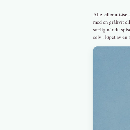
Afte, eller
aftøse 
med en gråhvit ell
særlig når du spise
selv i løpet av en t