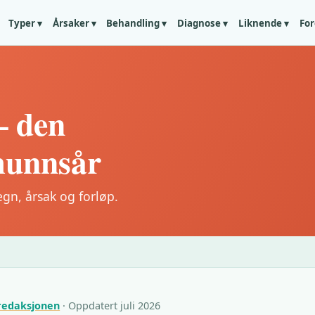
Typer ▾
Årsaker ▾
Behandling ▾
Diagnose ▾
Liknende ▾
For
 – den
munnsår
gn, årsak og forløp.
redaksjonen
· Oppdatert juli 2026