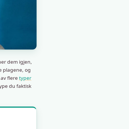
ner dem igjen,
re plagene, og
 av flere
typer
type du faktisk