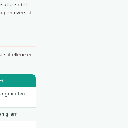
ne utseendet
 og en oversikt
te tilfellene er
et
r, gror uten
an gi arr