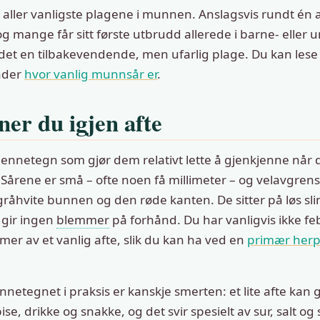
e aller vanligste plagene i munnen. Anslagsvis rundt én
, og mange får sitt første utbrudd allerede i barne- elle
r det en tilbakevendende, men ufarlig plage. Du kan les
nder
hvor vanlig munnsår er
.
ner du igjen afte
jennetegn som gjør dem relativt lette å gjenkjenne når d
r. Sårene er små – ofte noen få millimeter – og velavgre
 gråhvite bunnen og den røde kanten. De sitter på løs sl
gir ingen
blemmer
på forhånd. Du har vanligvis ikke feb
r av et vanlig afte, slik du kan ha ved en
primær herpe
ennetegnet i praksis er kanskje smerten: et lite afte kan 
se, drikke og snakke, og det svir spesielt av sur, salt og