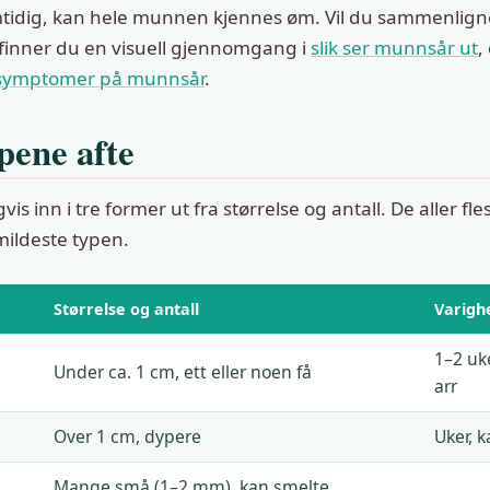
amtidig, kan hele munnen kjennes øm. Vil du sammenlig
finner du en visuell gjennomgang i
slik ser munnsår ut
,
symptomer på munnsår
.
pene afte
vis inn i tre former ut fra størrelse og antall. De aller fles
ildeste typen.
Størrelse og antall
Varigh
1–2 uke
Under ca. 1 cm, ett eller noen få
arr
Over 1 cm, dypere
Uker, k
Mange små (1–2 mm), kan smelte