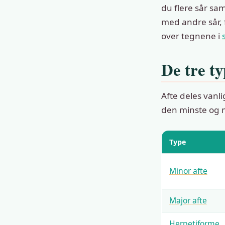
du flere sår s
med andre sår, 
over tegnene i
De tre ty
Afte deles vanlig
den minste og m
Type
Minor afte
Major afte
Herpetiforme