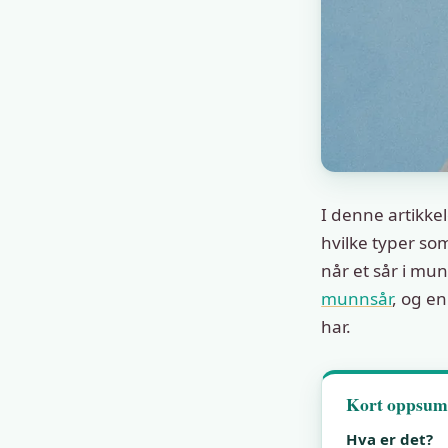
I denne artikke
hvilke typer so
når et sår i mun
munnsår
, og en
har.
Kort oppsu
Hva er det?