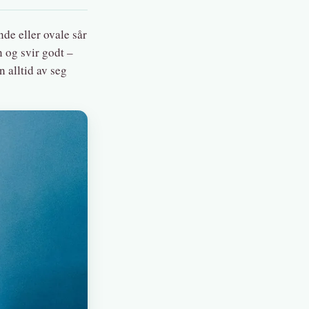
nde eller ovale sår
n og svir godt –
n alltid av seg