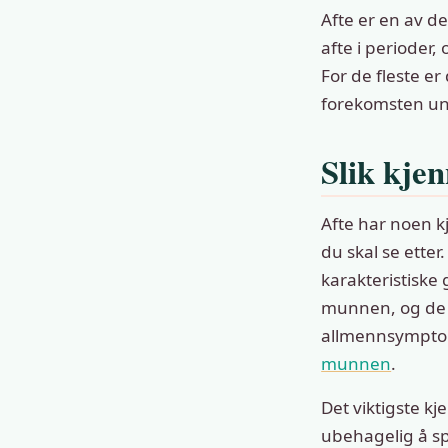
Afte er en av d
afte i perioder
For de fleste e
forekomsten u
Slik kjen
Afte har noen k
du skal se ette
karakteristiske
munnen, og de 
allmennsymptome
munnen
.
Det viktigste kj
ubehagelig å spi