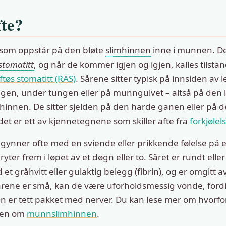
fte?
 som oppstår på den bløte
slimhinnen
inne i munnen. D
stomatitt
, og når de kommer igjen og igjen, kalles tilsta
tøs stomatitt (RAS)
. Sårene sitter typisk på innsiden av
gen, under tungen eller på munngulvet – altså på den l
hinnen. De sitter sjelden på den harde ganen eller på d
det er ett av kjennetegnene som skiller afte fra
forkjølel
begynner ofte med en sviende eller prikkende følelse på e
ryter frem i løpet av et døgn eller to. Såret er rundt eller
t gråhvitt eller gulaktig belegg (fibrin), og er omgitt a
årene er små, kan de være uforholdsmessig vonde, ford
 er tett pakket med nerver. Du kan lese mer om hvorf
elen om
munnslimhinnen
.