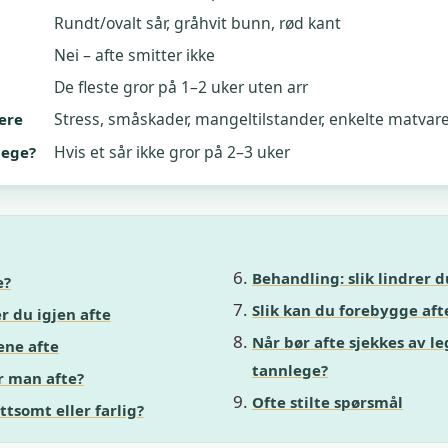
Rundt/ovalt sår, gråhvit bunn, rød kant
Nei – afte smitter ikke
De fleste gror på 1–2 uker uten arr
Stress, småskader, mangeltilstander, enkelte matvar
ere
Hvis et sår ikke gror på 2–3 uker
lege?
Behandling: slik lindrer d
e?
Slik kan du forebygge aft
r du igjen afte
Når bør afte sjekkes av le
ene afte
tannlege?
r man afte?
Ofte stilte spørsmål
ttsomt eller farlig?