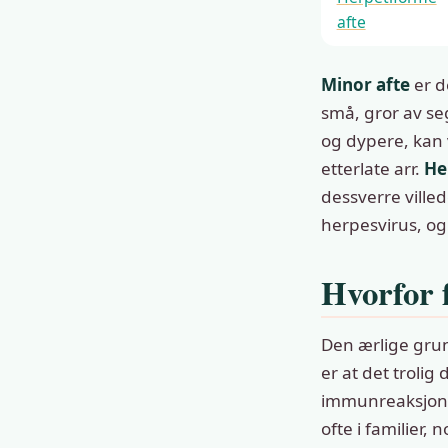
afte
Minor afte
er de
små, gror av seg 
og dypere, kan v
etterlate arr.
He
dessverre villed
herpesvirus, og 
Hvorfor 
Den ærlige grun
er at det trolig
immunreaksjon i
ofte i familier