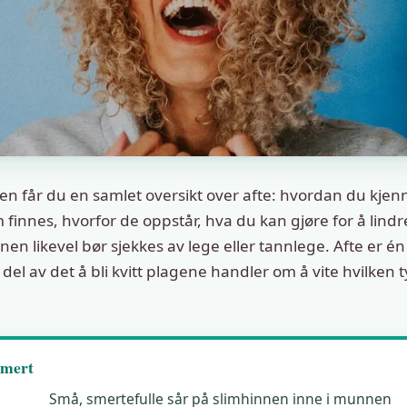
len får du en samlet oversikt over afte: hvordan du kjen
m finnes, hvorfor de oppstår, hva du kan gjøre for å lind
nen likevel bør sjekkes av lege eller tannlege. Afte er én
 del av det å bli kvitt plagene handler om å vite hvilken 
mmert
Små, smertefulle sår på slimhinnen inne i munnen