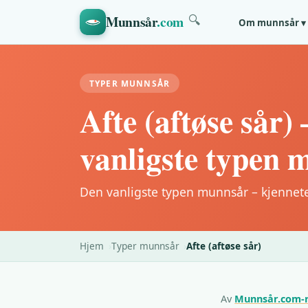
Munnsår
.com
🔍
Om munnsår ▾
TYPER MUNNSÅR
Afte (aftøse sår)
vanligste typen 
Den vanligste typen munnsår – kjennete
Hjem
Typer munnsår
Afte (aftøse sår)
Av
Munnsår.com-