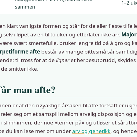
1–2 uk
sammen
n klart vanligste formen og står for de aller fleste tilfel
selv i løpet av en til to uker og etterlater ikke arr.
Major
ære svært smertefulle, bruker lengre tid på å gro og kan
rpetiforme afte
består av mange bittesmå sår samtidig
ende: til tross for at de
ligner
et herpesutbrudd, skyldes
de smitter ikke.
får man afte?
nen er at den nøyaktige årsaken til afte fortsatt er ukje
 dreier seg om et samspill mellom arvelig disposisjon og 
 slimhinnen, der noe «tenner på» og utløser et sårutbr
, noe du kan lese mer om under
arv og genetikk
, og heng