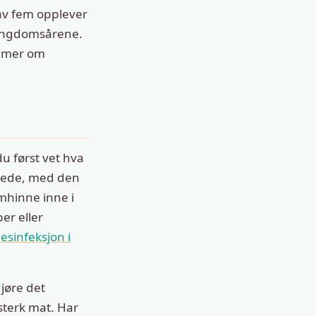
 av fem opplever
r ungdomsårene.
e mer om
u først vet hva
nsede, med den
imhinne inne i
er eller
sinfeksjon i
gjøre det
 sterk mat. Har