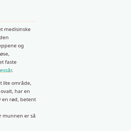
et medisinske
nden
 leppene og
øse,
et faste
sessår
.
t lite område,
 ovalt, har en
v en rød, betent
i
or munnen er så