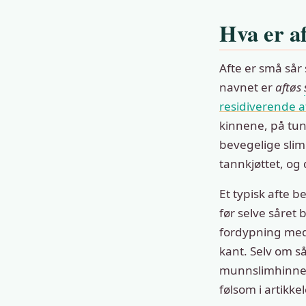
Hva er a
Afte er små sår
navnet er
aftøs
residiverende af
kinnene, på tun
bevegelige slim
tannkjøttet, og 
Et typisk afte 
før selve såret b
fordypning med e
kant. Selv om s
munnslimhinnen
følsom i artikk