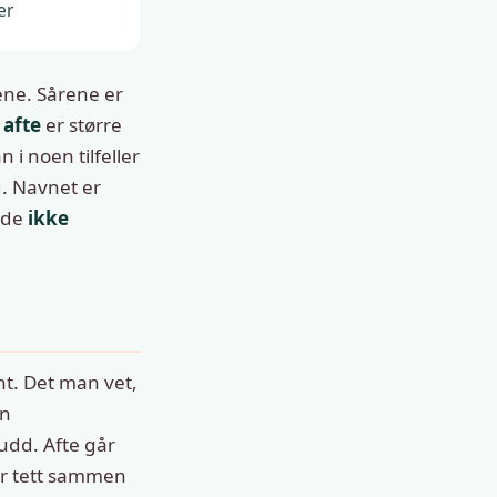
er
lene. Sårene er
 afte
er større
 i noen tilfeller
. Navnet er
 de
ikke
nt. Det man vet,
en
udd. Afte går
er tett sammen