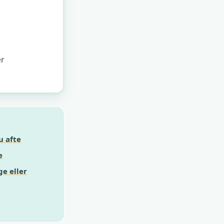
er
u afte
e
ge eller