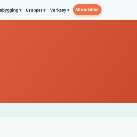
Alle artikler
ebygging ▾
Grupper ▾
Verktøy ▾